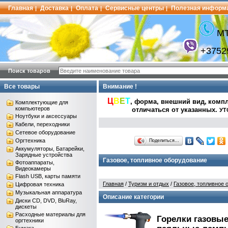
Главная
Доставка
Оплата
Сервисные центры
Полезная информ
|
|
|
|
МТ
+3752
Поиск товаров
Все товары
Внимание !
Ц
В
Е
Т
, форма, внешний вид,
компл
Комплектующие для
компьютеров
отличаться от указанных
.
УТ
Ноутбуки и аксессуары
Кабели, переходники
Сетевое оборудование
Оргтехника
Поделиться…
Аккумуляторы, Батарейки,
Зарядные устройства
Газовое, топливное оборудование
Фотоаппараты,
Видеокамеры
Flash USB, карты памяти
Главная
/
Туризм и отдых
/
Газовое, топливное 
Цифровая техника
Музыкальная аппаратура
Описание категории
Диски CD, DVD, BluRay,
дискеты
Расходные материалы для
Горелки газовы
оргтехники