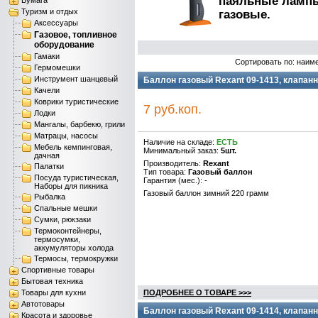
паяльные лампы
Бумага
Туризм и отдых
газовые.
Аксессуары
Газовое, топливное
оборудование
Гамаки
Сортировать по: наим
Гермомешки
Инструмент шанцевый
Баллон газовый Rexant 09-1413, клапанн
Качели
Коврики туристические
7 руб.коп.
Лодки
Мангалы, барбекю, грили
Матрацы, насосы
Наличие на складе:
ЕСТЬ
Мебель кемпинговая,
Минимальный заказ:
5шт.
дачная
Производитель:
Rexant
Палатки
Тип товара:
Газовый баллон
Посуда туристическая,
Гарантия (мес.): -
Наборы для пикника
Газовый баллон зимний 220 грамм
Рыбалка
Спальные мешки
Сумки, рюкзаки
Термоконтейнеры,
термосумки,
аккумуляторы холода
Термосы, термокружки
Спортивные товары
Бытовая техника
Товары для кухни
ПОДРОБНЕЕ О ТОВАРЕ >>>
Автотовары
Баллон газовый Rexant 09-1414, клапанн
Красота и здоровье