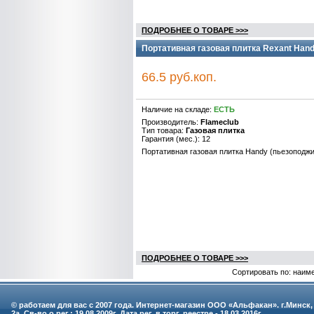
ПОДРОБНЕЕ О ТОВАРЕ >>>
Портативная газовая плитка Rexant Hand
66.5 руб.коп.
Наличие на складе:
ЕСТЬ
Производитель:
Flameclub
Тип товара:
Газовая плитка
Гарантия (мес.): 12
Портативная газовая плитка Handy (пьезоподжи
ПОДРОБНЕЕ О ТОВАРЕ >>>
Сортировать по: наим
© работаем для вас с 2007 года. Интернет-магазин ООО «Альфакан». г.Минск,
2а. Св-во о рег.: 19.08.2009г. Дата рег. в торг. реестре - 18.03.2016г.