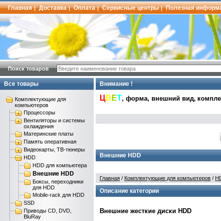
Главная
Доставка
Оплата
Сервисные центры
Полезная информ
|
|
|
|
Поиск товаров
Все товары
Внимание !
Ц
В
Е
Т
, форма, внешний вид,
комплек
Комплектующие для
компьютеров
Процессоры
Вентиляторы и системы
охлаждения
Материнские платы
Память оперативная
Видеокарты, ТВ-тюнеры
Внешние HDD
HDD
HDD для компьютера
Внешние HDD
Главная
/
Комплектующие для компьютеров
/
H
Боксы, переходники
для HDD
Описание категории
Mobile-rack для HDD
SSD
Внешние жесткие диски HDD
Приводы CD, DVD,
BluRay