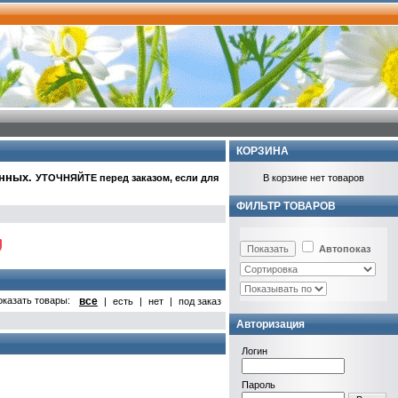
КОРЗИНА
анных
.
УТОЧНЯЙТЕ перед заказом, если для
В корзине нет товаров
ФИЛЬТР ТОВАРОВ
Автопоказ
оказать товары:
все
|
есть
|
нет
|
под заказ
Авторизация
Логин
Пароль