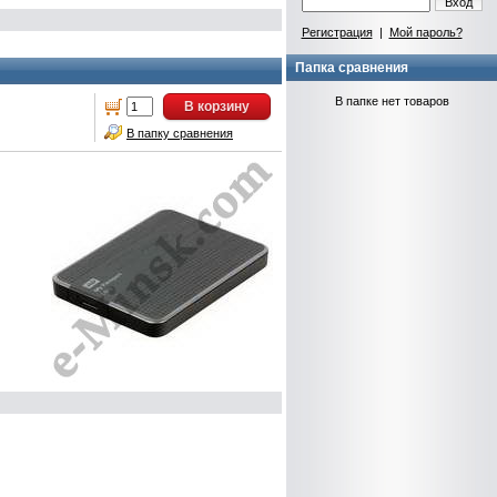
Вход
Регистрация
|
Мой пароль?
Папка сравнения
В папке нет товаров
В корзину
В папку сравнения