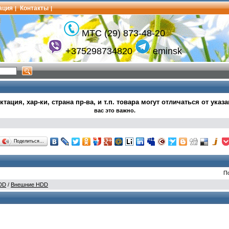
ация
Контакты
|
|
МТС (29) 873-48-20
+375298734820
eminsk
тация, хар-ки, страна пр-ва, и т.п.
товара могут
отличаться от указ
вас это важно.
Поделиться…
П
DD
/
Внешние HDD