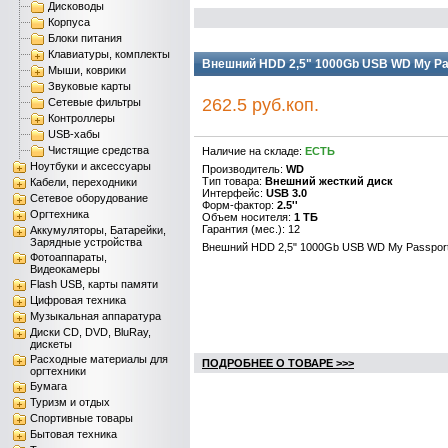
Дисководы
Корпуса
Блоки питания
Клавиатуры, комплекты
Внешний HDD 2,5" 1000Gb USB WD My Pass
Мыши, коврики
Звуковые карты
262.5 руб.коп.
Сетевые фильтры
Контроллеры
USB-хабы
Чистящие средства
Наличие на складе:
ЕСТЬ
Ноутбуки и аксессуары
Производитель:
WD
Тип товара:
Внешний жесткий диск
Кабели, переходники
Интерфейс:
USB 3.0
Сетевое оборудование
Форм-фактор:
2.5''
Оргтехника
Объем носителя:
1 ТБ
Гарантия (мес.): 12
Аккумуляторы, Батарейки,
Зарядные устройства
Внешний HDD 2,5" 1000Gb USB WD My Passport 
Фотоаппараты,
Видеокамеры
Flash USB, карты памяти
Цифровая техника
Музыкальная аппаратура
Диски CD, DVD, BluRay,
дискеты
Расходные материалы для
ПОДРОБНЕЕ О ТОВАРЕ >>>
оргтехники
Бумага
Туризм и отдых
Спортивные товары
Бытовая техника