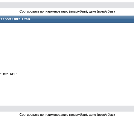
Сортировать по: наименованию (
возр
/
убыв
), цене (
возр
/
убыв
)
port Ultra Titan
Ultra, КНР
Сортировать по: наименованию (
возр
/
убыв
), цене (
возр
/
убыв
)