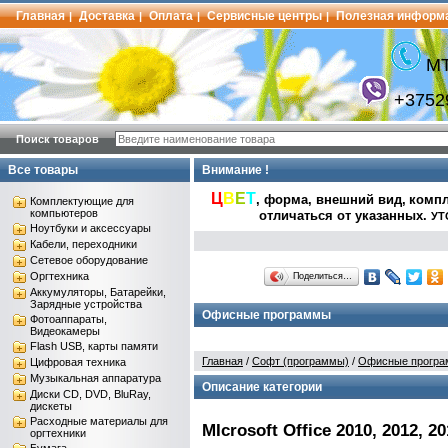
Главная
Доставка
Оплата
Сервисные центры
Полезная информ
|
|
|
|
МТ
+3752
Поиск товаров
Все товары
Внимание !
Ц
В
Е
Т
, форма, внешний вид,
компл
Комплектующие для
компьютеров
отличаться от указанных
.
УТ
Ноутбуки и аксессуары
Кабели, переходники
Сетевое оборудование
Оргтехника
Поделиться…
Аккумуляторы, Батарейки,
Зарядные устройства
Офисные программы
Фотоаппараты,
Видеокамеры
Flash USB, карты памяти
Главная
/
Софт (программы)
/
Офисные прогр
Цифровая техника
Музыкальная аппаратура
Описание категории
Диски CD, DVD, BluRay,
дискеты
Расходные материалы для
MIcrosoft Office 2010, 2012, 20
оргтехники