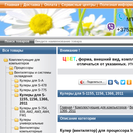
Главная
Доставка
Оплата
Сервисные центры
Полезная информ
|
|
|
|
МТ
+3752
Поиск товаров
Все товары
Внимание !
Ц
В
Е
Т
, форма, внешний вид,
компл
Комплектующие для
компьютеров
отличаться от указанных
.
УТ
Процессоры
Вентиляторы и системы
охлаждения
Кулеры для S-A
Поделиться…
Кулеры для S-478
Кулеры для S-775
Кулеры для S-1155, 1156, 1366, 2011
Кулеры для S-
1155, 1156, 1366,
2011
Главная
/
Комплектующие для компьютеров
/
Ве
Кулеры для S-754,
1366, 2011
939, AM2, AM3, AM4,
FM1
Описание категории
Кулеры
универсальные
Вентиляторы
Кулер (вентилятор) для процессора Inte
компьютерные