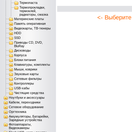
Термопаста
Термопрокладки,
термоклей,
радиаторы, смазка
<- Выберите
Материнские платы
Память оперативная
Видеокарты, ТВ-тюнеры
HDD
SSD
Приводы CD, DVD,
BluRay
Дисководы
Корпуса
Блоки питания
Клавиатуры, комплекты
Мыши, коврики
Звуковые карты
Сетевые фильтры
Контроллеры
USB-хабы
Чистящие средства
Ноутбуки и аксессуары
Кабели, переходники
Сетевое оборудование
Оргтехника
Аккумуляторы, Батарейки,
Зарядные устройства
Фотоаппараты,
Видеокамеры