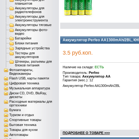
планшетов
Аккумуляторы для
радиотелефонов
Аккумуляторы для
электроинструмента
Аккумуляторы тяговые
Аккумуляторы фото-
видео
Батарейки
Аккумулятор Perfeo AA1300mAh/2BL, КН
Блоки питания
Зарядные устройства
3.5 руб.коп.
Тестеры для
аккумуляторов
Штекеры, разъемы для
блоков питания
Наличие на складе:
ЕСТЬ
Фотоаппараты,
Производитель:
Perfeo
Видеокамеры
Тип товара:
Аккумулятор AA
Flash USB, карты памяти
Гарантия (мес.): 12
Цифровая техника
Аккумулятор Perfeo AA1300mAh/2BL
Музыкальная аппаратура
Диски CD, DVD, BluRay,
дискеты
Расходные материалы для
оргтехники
Бумага
Туризм и отдых
Спортивные товары
Бытовая техника
Товары для кухни
ПОДРОБНЕЕ О ТОВАРЕ >>>
Автотовары