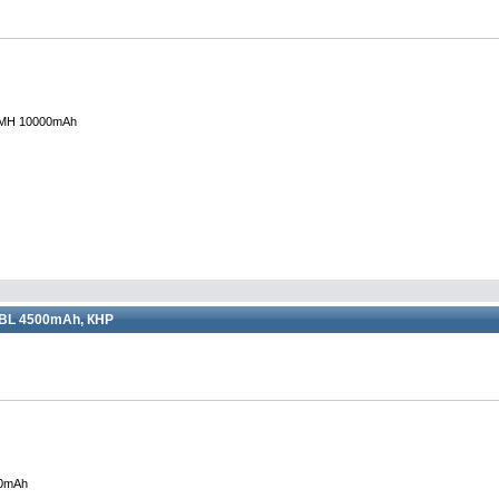
-MH 10000mAh
2BL 4500mAh, КНР
00mAh