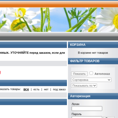
КОРЗИНА
анных
.
УТОЧНЯЙТЕ перед заказом, если для
В корзине нет товаров
ФИЛЬТР ТОВАРОВ
Автопоказ
оказать товары:
все
|
есть
|
нет
|
под заказ
Авторизация
Логин
Пароль