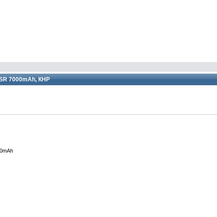
2SR 7000mAh, КНР
00mAh