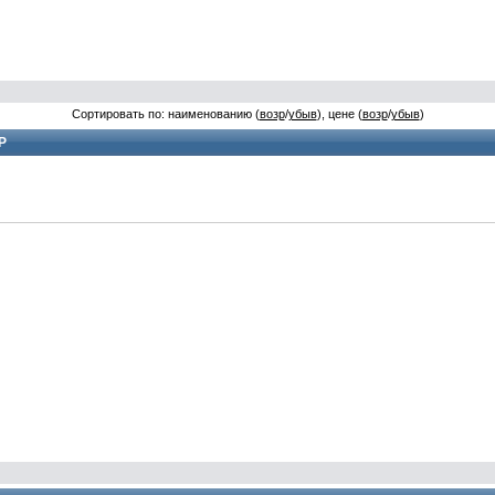
Сортировать по: наименованию (
возр
/
убыв
), цене (
возр
/
убыв
)
Р