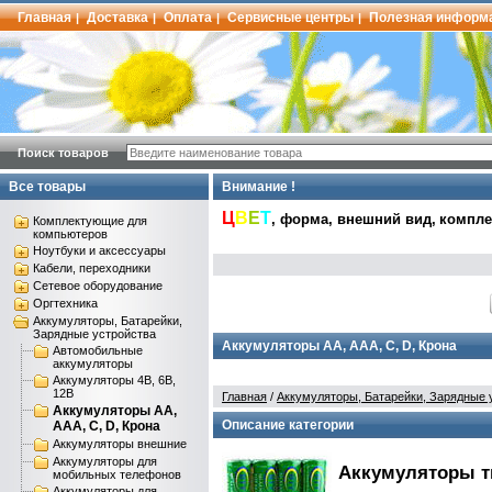
Главная
Доставка
Оплата
Сервисные центры
Полезная информ
|
|
|
|
Поиск товаров
Все товары
Внимание !
Ц
В
Е
Т
, форма, внешний вид,
комплек
Комплектующие для
компьютеров
Ноутбуки и аксессуары
Кабели, переходники
Сетевое оборудование
Оргтехника
Аккумуляторы, Батарейки,
Зарядные устройства
Аккумуляторы AA, AAA, C, D, Крона
Автомобильные
аккумуляторы
Аккумуляторы 4В, 6В,
12В
Главная
/
Аккумуляторы, Батарейки, Зарядные 
Аккумуляторы AA,
Описание категории
AAA, C, D, Крона
Аккумуляторы внешние
Аккумуляторы для
Аккумуляторы ти
мобильных телефонов
Аккумуляторы для