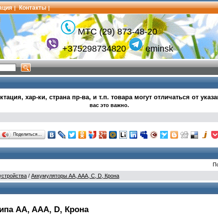
ация
Контакты
|
|
МТС (29) 873-48-20
+375298734820
eminsk
тация, хар-ки, страна пр-ва, и т.п.
товара могут
отличаться от указ
вас это важно.
Поделиться…
П
устройства
/
Аккумуляторы AA, AAA, C, D, Крона
па AA, AAA, D, Крона