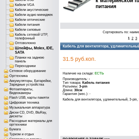
к материнской п
Кабели VGA
питания
Кабели акустические
Кабели аудио миниджек
Кабели оптические
Кабели питания
Кабели силовые
Сортировать по: наим
Кабель сетевой UTP,
телефонный
1
2
3
Оптоволокно
Кабель для вентилятора, удлинительный,
Шлейфы, Molex, IDE,
SATA
Планки на заднюю
31.5 руб.коп.
панель
Переходники
Сетевое оборудование
Наличие на складе:
ЕСТЬ
Оргтехника
Производитель:
-
Аккумуляторы, Батарейки,
Тип товара:
Кабель питания
Зарядные устройства
Разъемы:
3-pin
Фотоаппараты,
Длина:
30см
Видеокамеры
Гарантия (мес.): -
Flash USB, карты памяти
Кабель для вентилятора, удлинительный, 3-pin,
Цифровая техника
Музыкальная аппаратура
Диски CD, DVD, BluRay,
дискеты
Расходные материалы для
оргтехники
Бумага
Туризм и отдых