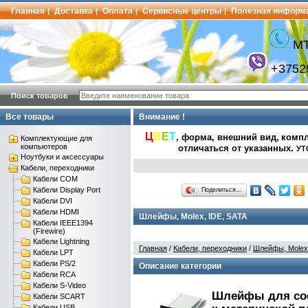
Главная
Доставка
Оплата
Сервисные центры
Полезная информ
|
|
|
|
МТ
+3752
Поиск товаров
Все товары
Внимание !
Ц
В
Е
Т
, форма, внешний вид,
компл
Комплектующие для
компьютеров
отличаться от указанных
.
УТ
Ноутбуки и аксессуары
Кабели, переходники
Кабели COM
Кабели Display Port
Поделиться…
Кабели DVI
Кабели HDMI
Шлейфы, Molex, IDE, SATA
Кабели IEEE1394
(Firewire)
Кабели Lightning
Главная
/
Кабели, переходники
/
Шлейфы, Molex,
Кабели LPT
Кабели PS/2
Описание категории
Кабели RCA
Кабели S-Video
Шлейфы для сое
Кабели SCART
Кабели USB