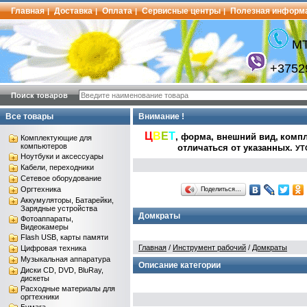
Главная
Доставка
Оплата
Сервисные центры
Полезная информ
|
|
|
|
МТ
+3752
Поиск товаров
Все товары
Внимание !
Ц
В
Е
Т
, форма, внешний вид,
компл
Комплектующие для
компьютеров
отличаться от указанных
.
УТ
Ноутбуки и аксессуары
Кабели, переходники
Сетевое оборудование
Оргтехника
Поделиться…
Аккумуляторы, Батарейки,
Зарядные устройства
Домкраты
Фотоаппараты,
Видеокамеры
Flash USB, карты памяти
Главная
/
Инструмент рабочий
/
Домкраты
Цифровая техника
Музыкальная аппаратура
Описание категории
Диски CD, DVD, BluRay,
дискеты
Расходные материалы для
оргтехники