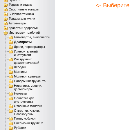
Бумага
<- Выберите
Туризм и отдых
Спортивные товары
Бытовая техника
Товары для кухни
Автотовары
Красота и здоровье
Инструмент рабочий
Гайковерты, винтоверты
Домкраты
Дрели, перфораторы
Измерительный
инструмент
Инструмент
диэлектрический
Лебедки
Магниты
Молотки, кувалды
Наборы инструмента
Нивелиры, уровни,
дальномеры
Ножовки
Оснастка для
инструмента
Отбойные молотки
Отвертки, Ключи,
Плоскогубцы
Пилы, лобзики
Пневмоинструмент
Рубанки