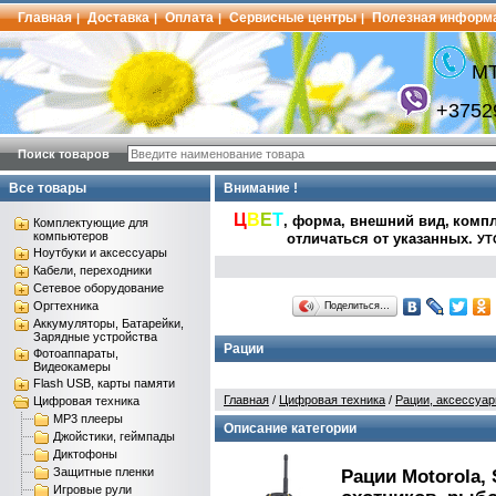
Главная
Доставка
Оплата
Сервисные центры
Полезная информ
|
|
|
|
МТ
+3752
Поиск товаров
Все товары
Внимание !
Ц
В
Е
Т
, форма, внешний вид,
компл
Комплектующие для
компьютеров
отличаться от указанных
.
УТ
Ноутбуки и аксессуары
Кабели, переходники
Сетевое оборудование
Оргтехника
Поделиться…
Аккумуляторы, Батарейки,
Зарядные устройства
Рации
Фотоаппараты,
Видеокамеры
Flash USB, карты памяти
Главная
/
Цифровая техника
/
Рации, аксессуа
Цифровая техника
MP3 плееры
Описание категории
Джойстики, геймпады
Диктофоны
Защитные пленки
Рации Motorola, 
Игровые рули