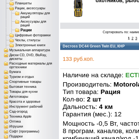
охотников, рыбо
Планшеты
Рации, аксессуары
Аккумуляторы для
раций
Аксессуары для
раций
Рации
Сортировать по: наим
Цифровые фоторамки
1
2
3
Чехлы, стилусы
Электронные книги
Decross DC44 Green Twin EU, КНР
Музыкальная аппаратура
Диски CD, DVD, BluRay,
133 руб.коп.
дискеты
Расходные материалы для
оргтехники
Бумага
Наличие на складе:
ЕСТ
Туризм и отдых
Спортивные товары
Производитель:
Motorol
Бытовая техника
Тип товара:
Рация
Товары для кухни
Автотовары
Кол-во:
2 шт
Красота и здоровье
Дальность:
4 км
Инструмент рабочий
Сад-огород
Гарантия (мес.): 12
Техника Apple
Оптика
Мощность -0,5 Вт, часто
Игрушки
8 програм. каналов, кол
Софт (программы)
Подарки
комбинаций канал/код -