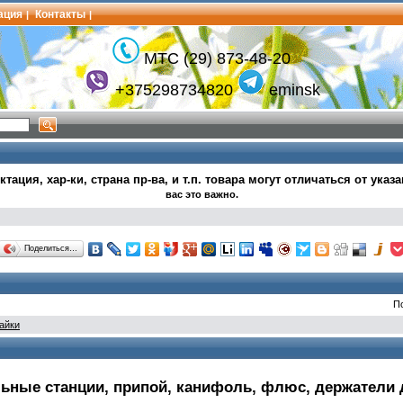
ация
Контакты
|
|
МТС (29) 873-48-20
+375298734820
eminsk
тация, хар-ки, страна пр-ва, и т.п.
товара могут
отличаться от указ
вас это важно.
Поделиться…
П
айки
ьные станции, припой, канифоль, флюс, держатели 