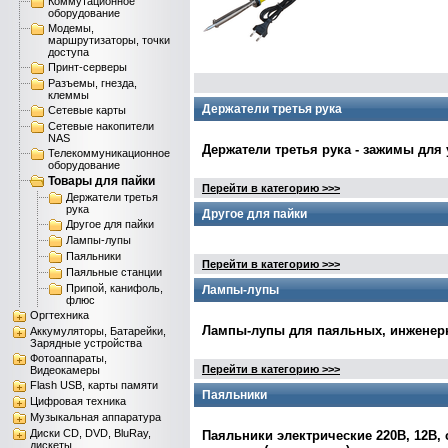
Коммутационное
оборудование
Модемы,
маршрутизаторы, точки
доступа
Принт-серверы
Разъемы, гнезда,
клеммы
Держатели третья рука
Сетевые карты
Сетевые накопители
NAS
Держатели третья рука - зажимы для
Телекоммуникационное
оборудование
Товары для пайки
Перейти в категорию >>>
Держатели третья
рука
Другое для пайки
Другое для пайки
Лампы-лупы
Паяльники
Перейти в категорию >>>
Паяльные станции
Припой, канифоль,
Лампы-лупы
флюс
Оргтехника
Лампы-лупы для паяльных, инженерн
Аккумуляторы, Батарейки,
Зарядные устройства
Фотоаппараты,
Перейти в категорию >>>
Видеокамеры
Flash USB, карты памяти
Паяльники
Цифровая техника
Музыкальная аппаратура
Диски CD, DVD, BluRay,
Паяльники электрические 220В, 12В,
дискеты