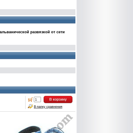
альванической развязкой от сети
В корзину
В папку сравнения