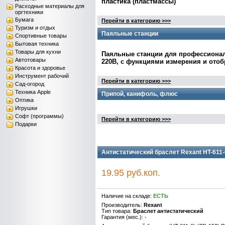
пластика (пластмассы)
Расходные материалы для
оргтехники
Бумага
Перейти в категорию >>>
Туризм и отдых
Паяльные станции
Спортивные товары
Бытовая техника
Товары для кухни
Паяльные станции для профессиональ
Автотовары
220В, с функциями измерения и ото
Красота и здоровье
Инструмент рабочий
Перейти в категорию >>>
Сад-огород
Техника Apple
Припой, канифоль, флюс
Оптика
Игрушки
Софт (программы)
Перейти в категорию >>>
Подарки
Антистатический браслет Rexant HT-611-6
19.95 руб.коп.
Наличие на складе:
ЕСТЬ
Производитель:
Rexant
Тип товара:
Браслет антистатический
Гарантия (мес.): -