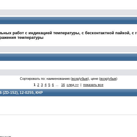
ных работ с индикацией температуры, с бесконтактной пайкой, с г
бражения температуры
Сортировать по: наименованию (
возр
/
убыв
), цене (
возр
/
убыв
)
1
2
3
4
5
6
...
16
след >>
|
показать все
 (ZD-152), 12-0255, КНР