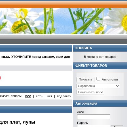
КОРЗИНА
анных
.
УТОЧНЯЙТЕ перед заказом, если для
В корзине нет товаров
ФИЛЬТР ТОВАРОВ
Автопоказ
оказать товары:
все
|
есть
|
нет
|
под заказ
Авторизация
Логин
для плат, лупы
Пароль