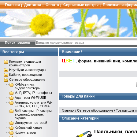
Главная
Доставка
Оплата
Сервисные центры
Полезная информ
|
|
|
|
Поиск товаров
Все товары
Внимание !
Ц
В
Е
Т
, форма, внешний вид,
комплек
Комплектующие для
компьютеров
Ноутбуки и аксессуары
Кабели, переходники
Сетевое оборудование
KVM-свитчи,
видеосплиттеры
VoIP, IPTV, IP-телефоны
Товары для пайки
Адаптеры Wi-Fi USB
Антенны, усилители Wi-
Fi, 3G, 4G, LTE, CDMA
Главная
/
Сетевое оборудование
/
Товары для п
Веб-камеры, IP-камеры,
видеонаблюдение,
охрана
Описание категории
Инструмент сетевой
Кабельный канал
Паяльники, паял
Коммутаторы