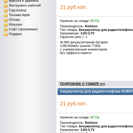
Красота и здоровье
Инструмент рабочий
21 руб.коп.
Сад-огород
Техника Apple
Оптика
Наличие на складе:
ЕСТЬ
Игрушки
Производитель:
Robiton
Софт (программы)
Тип товара:
Аккумулятор для радиотелефон
Напряжение:
3.6V-3.7V
Подарки
Гарантия (мес.): 1
Ni-MH аккумуляторная батарея
3,6B 600мАч (аналог T160)
с универсальным коннектором
без эффекта памяти
ПОДРОБНЕЕ О ТОВАРЕ >>>
Аккумулятор для радиотелефона ROBIT
21 руб.коп.
Наличие на складе:
ЕСТЬ
Производитель:
Robiton
Тип товара:
Аккумулятор для радиотелефон
Напряжение:
3.6V-3.7V