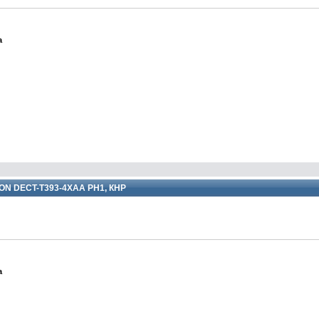
а
ON DECT-T393-4XAA PH1, КНР
а