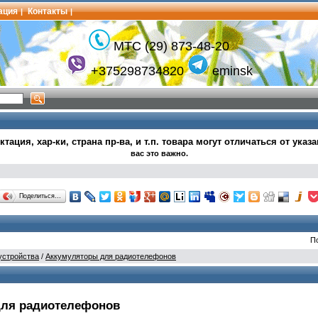
ация
Контакты
|
|
МТС (29) 873-48-20
+375298734820
eminsk
тация, хар-ки, страна пр-ва, и т.п.
товара могут
отличаться от указ
вас это важно.
Поделиться…
П
устройства
/
Аккумуляторы для радиотелефонов
ля радиотелефонов