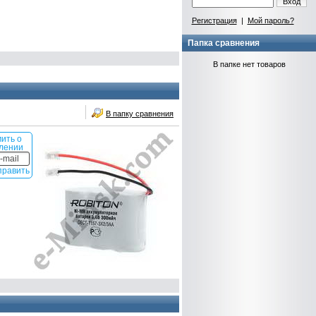
Вход
Регистрация
|
Мой пароль?
Папка сравнения
В папке нет товаров
В папку сравнения
ить о
лении
править