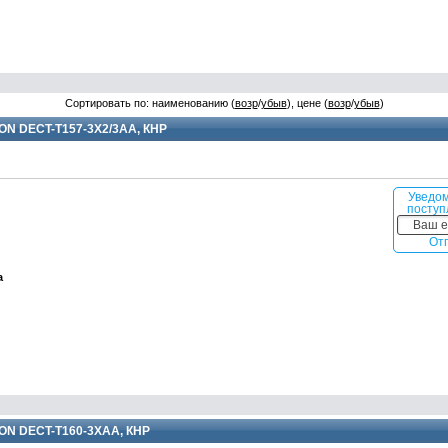
Сортировать по: наименованию (
возр
/
убыв
), цене (
возр
/
убыв
)
ON DECT-T157-3X2/3AA, КНР
Уведом
поступ
От
а
ON DECT-T160-3XAA, КНР