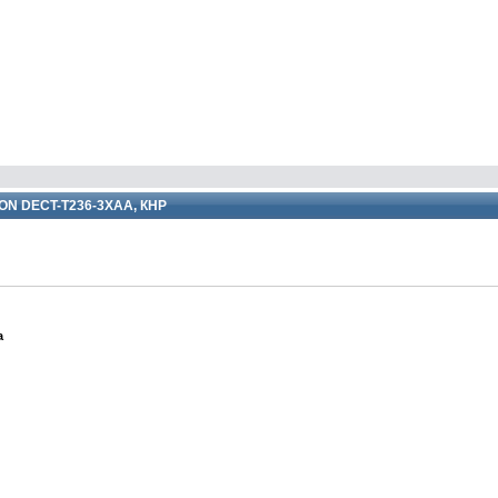
ON DECT-T236-3XAA, КНР
а