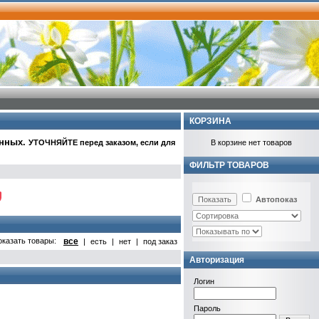
КОРЗИНА
анных
.
УТОЧНЯЙТЕ перед заказом, если для
В корзине нет товаров
ФИЛЬТР ТОВАРОВ
Автопоказ
оказать товары:
все
|
есть
|
нет
|
под заказ
Авторизация
Логин
Пароль