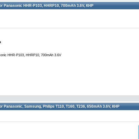
г Panasonic HHR-P103, HHRP10, 700mAh 3.6V, КНР
а
sonic HHR-P103, HHRP10, 700mAh 3.6V
Panasonic, Samsung, Philips T110, T160, T236, 650mAh 3.6V, КНР