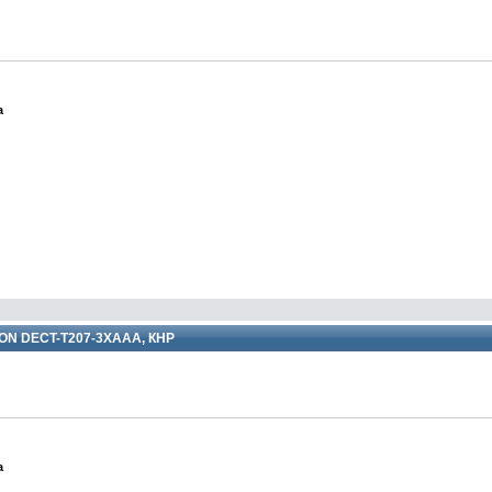
а
ON DECT-T207-3XAAA, КНР
а