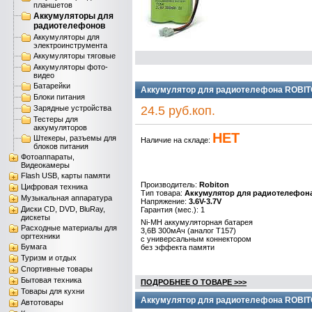
планшетов
Аккумуляторы для
радиотелефонов
Аккумуляторы для
электроинструмента
Аккумуляторы тяговые
Аккумуляторы фото-
видео
Батарейки
Аккумулятор для радиотелефона ROBIT
Блоки питания
Зарядные устройства
24.5 руб.коп.
Тестеры для
аккумуляторов
НЕТ
Штекеры, разъемы для
Наличие на складе:
блоков питания
Фотоаппараты,
Видеокамеры
Flash USB, карты памяти
Производитель:
Robiton
Цифровая техника
Тип товара:
Аккумулятор для радиотелефон
Музыкальная аппаратура
Напряжение:
3.6V-3.7V
Диски CD, DVD, BluRay,
Гарантия (мес.): 1
дискеты
Ni-MH аккумуляторная батарея
Расходные материалы для
3,6B 300мАч (аналог Т157)
оргтехники
с универсальным коннектором
Бумага
без эффекта памяти
Туризм и отдых
Спортивные товары
Бытовая техника
ПОДРОБНЕЕ О ТОВАРЕ >>>
Товары для кухни
Аккумулятор для радиотелефона ROBIT
Автотовары