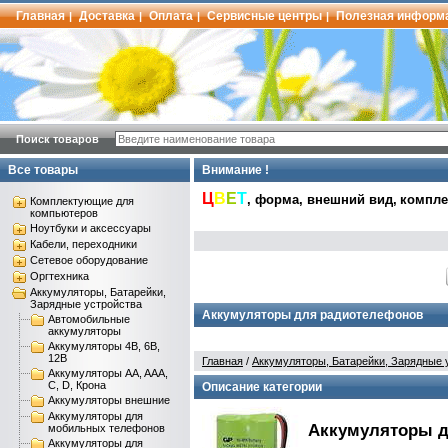
Главная
Доставка
Оплата
Сервисные центры
Полезная информ
|
|
|
|
Поиск товаров
Все товары
Внимание !
Ц
В
Е
Т
, форма, внешний вид,
комплек
Комплектующие для
компьютеров
Ноутбуки и аксессуары
Кабели, переходники
Сетевое оборудование
Оргтехника
Аккумуляторы, Батарейки,
Зарядные устройства
Аккумуляторы для радиотелефонов
Автомобильные
аккумуляторы
Аккумуляторы 4В, 6В,
12В
Главная
/
Аккумуляторы, Батарейки, Зарядные 
Аккумуляторы AA, AAA,
C, D, Крона
Описание категории
Аккумуляторы внешние
Аккумуляторы для
Аккумуляторы д
мобильных телефонов
Аккумуляторы для