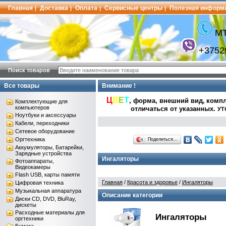
Главная
Доставка
Оплата
Сервисные центры
Полезная информ
|
|
|
|
МТ
+3752
Поиск товаров
Все товары
Внимание !
Ц
В
Е
Т
, форма, внешний вид,
компл
Комплектующие для
компьютеров
отличаться от указанных
.
УТ
Ноутбуки и аксессуары
Кабели, переходники
Сетевое оборудование
Оргтехника
Поделиться…
Аккумуляторы, Батарейки,
Зарядные устройства
Ингаляторы
Фотоаппараты,
Видеокамеры
Flash USB, карты памяти
Главная
/
Красота и здоровье
/
Ингаляторы
Цифровая техника
Музыкальная аппаратура
Описание категории
Диски CD, DVD, BluRay,
дискеты
Расходные материалы для
Ингаляторы
оргтехники