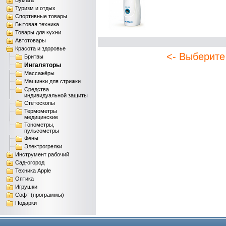
Бумага
Туризм и отдых
Спортивные товары
Бытовая техника
Товары для кухни
Автотовары
Красота и здоровье
<- Выберите
Бритвы
Ингаляторы
Массажёры
Машинки для стрижки
Средства
индивидуальной защиты
Стетоскопы
Термометры
медицинские
Тонометры,
пульсометры
Фены
Электрогрелки
Инструмент рабочий
Сад-огород
Техника Apple
Оптика
Игрушки
Софт (программы)
Подарки