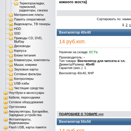
южного моста)
Термопрокладки,
термоклей,
радиаторы, смазка
Материнские платы
Сортировать по: наим
Память оперативная
Видеокарты, ТВ-тюнеры
1
2
с
HDD
Вентилятор 40x40
SSD
Приводы CD, DVD,
14 руб.коп.
BluRay
Дисководы
Корпуса
Наличие на складе:
ЕСТЬ
Блоки питания
Производитель:
-
Клавиатуры, комплекты
Тип товара:
Вентилятор для чипсета и т.п.
Диаметр/Размер:
40x40
Мыши, коврики
Гарантия (мес.): 1
Звуковые карты
Вентилятор 40x40, КНР
Сетевые фильтры
Контроллеры
USB-хабы
Чистящие средства
Ноутбуки и аксессуары
Кабели, переходники
Сетевое оборудование
Оргтехника
Аккумуляторы, Батарейки,
ПОДРОБНЕЕ О ТОВАРЕ >>>
Зарядные устройства
Фотоаппараты,
Вентилятор 50x50
Видеокамеры
Flash USB, карты памяти
14 руб.коп.