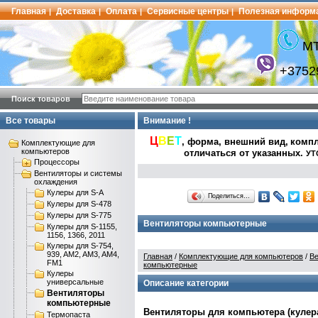
Главная
Доставка
Оплата
Сервисные центры
Полезная информ
|
|
|
|
МТ
+3752
Поиск товаров
Все товары
Внимание !
Ц
В
Е
Т
, форма, внешний вид,
компл
Комплектующие для
компьютеров
отличаться от указанных
.
УТ
Процессоры
Вентиляторы и системы
охлаждения
Кулеры для S-A
Поделиться…
Кулеры для S-478
Кулеры для S-775
Вентиляторы компьютерные
Кулеры для S-1155,
1156, 1366, 2011
Кулеры для S-754,
939, AM2, AM3, AM4,
Главная
/
Комплектующие для компьютеров
/
Ве
FM1
компьютерные
Кулеры
универсальные
Описание категории
Вентиляторы
компьютерные
Вентиляторы для компьютера (кулера,
Термопаста