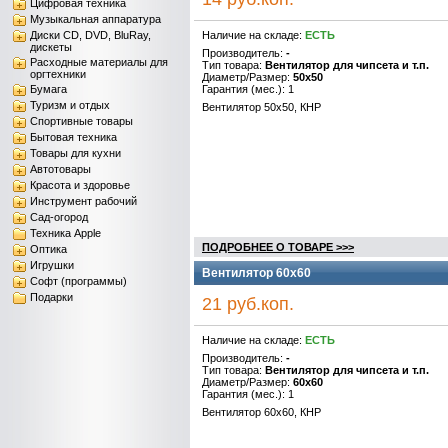
Цифровая техника
Музыкальная аппаратура
Диски CD, DVD, BluRay,
Наличие на складе:
ЕСТЬ
дискеты
Производитель:
-
Расходные материалы для
Тип товара:
Вентилятор для чипсета и т.п.
оргтехники
Диаметр/Размер:
50x50
Бумага
Гарантия (мес.): 1
Туризм и отдых
Вентилятор 50x50, КНР
Спортивные товары
Бытовая техника
Товары для кухни
Автотовары
Красота и здоровье
Инструмент рабочий
Сад-огород
Техника Apple
ПОДРОБНЕЕ О ТОВАРЕ >>>
Оптика
Игрушки
Вентилятор 60x60
Софт (программы)
Подарки
21 руб.коп.
Наличие на складе:
ЕСТЬ
Производитель:
-
Тип товара:
Вентилятор для чипсета и т.п.
Диаметр/Размер:
60x60
Гарантия (мес.): 1
Вентилятор 60x60, КНР