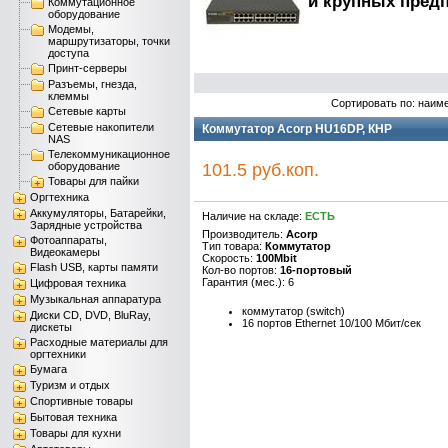
и крупных пред
Коммутационное
оборудование
Модемы,
маршрутизаторы, точки
доступа
Принт-серверы
Разъемы, гнезда,
клеммы
Сортировать по: наим
Сетевые карты
Сетевые накопители
Коммутатор Acorp HU16DP, КНР
NAS
Телекоммуникационное
оборудование
101.5 руб.коп.
Товары для пайки
Оргтехника
Аккумуляторы, Батарейки,
Наличие на складе:
ЕСТЬ
Зарядные устройства
Производитель:
Acorp
Фотоаппараты,
Тип товара:
Коммутатор
Видеокамеры
Скорость:
100Mbit
Flash USB, карты памяти
Кол-во портов:
16-портовый
Гарантия (мес.): 6
Цифровая техника
Музыкальная аппаратура
коммутатор (switch)
Диски CD, DVD, BluRay,
16 портов Ethernet 10/100 Мбит/сек
дискеты
Расходные материалы для
оргтехники
Бумага
Туризм и отдых
Спортивные товары
Бытовая техника
Товары для кухни