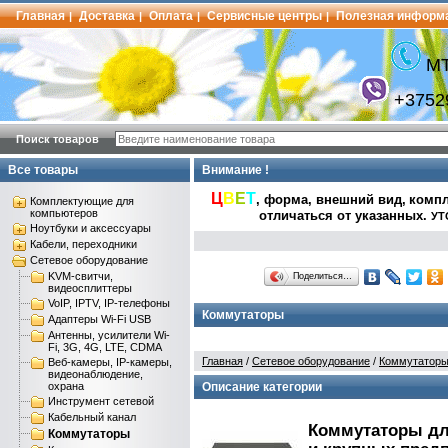
Главная
Доставка
Оплата
Сервисные центры
Полезная информ
|
|
|
|
МТ
+3752
Поиск товаров
Все товары
Внимание !
Ц
В
Е
Т
, форма, внешний вид,
компл
Комплектующие для
компьютеров
отличаться от указанных
.
УТ
Ноутбуки и аксессуары
Кабели, переходники
Сетевое оборудование
KVM-свитчи,
Поделиться…
видеосплиттеры
VoIP, IPTV, IP-телефоны
Коммутаторы
Адаптеры Wi-Fi USB
Антенны, усилители Wi-
Fi, 3G, 4G, LTE, CDMA
Главная
/
Сетевое оборудование
/
Коммутатор
Веб-камеры, IP-камеры,
видеонаблюдение,
охрана
Описание категории
Инструмент сетевой
Кабельный канал
Коммутаторы дл
Коммутаторы