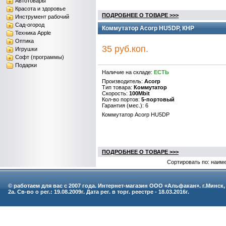
Автотовары
Красота и здоровье
ПОДРОБНЕЕ О ТОВАРЕ >>>
Инструмент рабочий
Сад-огород
Коммутатор Acorp HU5DP, КНР
Техника Apple
Оптика
35 руб.коп.
Игрушки
Софт (программы)
Подарки
Наличие на складе:
ЕСТЬ
Производитель:
Acorp
Тип товара:
Коммутатор
Скорость:
100Mbit
Кол-во портов:
5-портовый
Гарантия (мес.): 6
Коммутатор Acorp HU5DP
ПОДРОБНЕЕ О ТОВАРЕ >>>
Сортировать по: наим
© работаем для вас с 2007 года. Интернет-магазин ООО «Альфакан». г.Минск,
2а. Св-во о рег.: 19.08.2009г. Дата рег. в торг. реестре - 18.03.2016г.