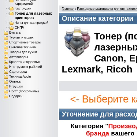
Запчасти для
картриджей
Картриджи
Главная
/
Расходные материалы для оргтехник
Тонер для лазерных
Описание категории
принтеров
Чипы для картриджей
СНПЧ
Бумага
Тонер (п
Туризм и отдых
Спортивные товары
лазерны
Бытовая техника
Товары для кухни
Canon, E
Автотовары
Красота и здоровье
Lexmark, Ricoh
Инструмент рабочий
Сад-огород
Техника Apple
Оптика
Игрушки
Софт (программы)
<- Выберите к
Подарки
Уточнение для расх
Категория "
Произво
брэнда
вашего 