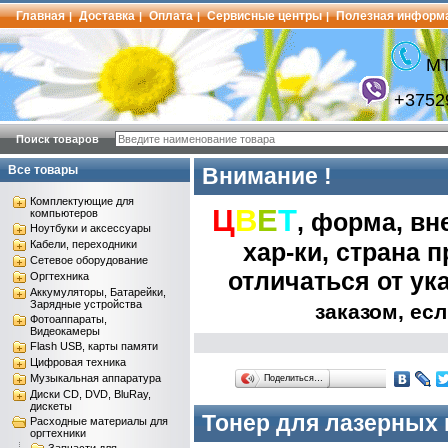
Главная
Доставка
Оплата
Сервисные центры
Полезная информ
|
|
|
|
МТ
+3752
Поиск товаров
Все товары
Внимание !
Комплектующие для
Ц
В
Е
Т
компьютеров
, форма, вн
Ноутбуки и аксессуары
Кабели, переходники
хар-ки, страна пр
Сетевое оборудование
отличаться от ук
Оргтехника
Аккумуляторы, Батарейки,
Зарядные устройства
заказом, есл
Фотоаппараты,
Видеокамеры
Flash USB, карты памяти
Цифровая техника
Музыкальная аппаратура
Поделиться…
Диски CD, DVD, BluRay,
дискеты
Тонер для лазерных
Расходные материалы для
оргтехники