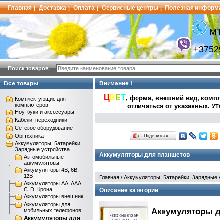
Главная
Доставка
Оплата
Сервисные центры
Полезная информ
|
|
|
|
МТ
+3752
Поиск товаров
Все товары
Внимание !
Ц
В
Е
Т
, форма, внешний вид,
компл
Комплектующие для
компьютеров
отличаться от указанных
.
УТ
Ноутбуки и аксессуары
Кабели, переходники
Сетевое оборудование
Оргтехника
Поделиться…
Аккумуляторы, Батарейки,
Зарядные устройства
Аккумуляторы для планшетов
Автомобильные
аккумуляторы
Аккумуляторы 4В, 6В,
12В
Главная
/
Аккумуляторы, Батарейки, Зарядные 
Аккумуляторы AA, AAA,
C, D, Крона
Описание категории
Аккумуляторы внешние
Аккумуляторы для
Аккумуляторы д
мобильных телефонов
Аккумуляторы для