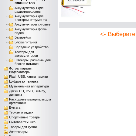
планшетов
Аккумуляторы для
радиотелефонов
Аккумуляторы для
электроинструмента
Аккумуляторы тяговые
Аккумуляторы фото-
<- Выберите
видео
Батарейки
Блоки питания
Зарядные устройства
Тестеры для
аккумуляторов
Штекеры, разъемы для
блоков питания
Фотоаппараты,
Видеокамеры
Flash USB, карты памяти
Цифровая техника
Музыкальная аппаратура
Диски CD, DVD, BluRay,
дискеты
Расходные материалы для
оргтехники
Бумага
Туризм и отдых
Спортивные товары
Бытовая техника
Товары для кухни
Автотовары