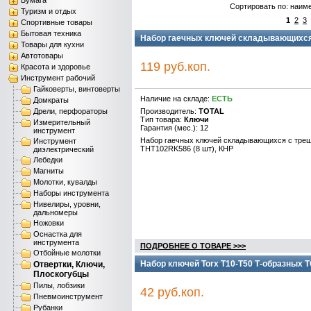
Бумага
Сортировать по: наим
Туризм и отдых
1
2
3
Спортивные товары
Бытовая техника
Набор гаечных ключей складывающихся 
Товары для кухни
Автотовары
119 руб.коп.
Красота и здоровье
Инструмент рабочий
Гайковерты, винтоверты
Наличие на складе:
ЕСТЬ
Домкраты
Дрели, перфораторы
Производитель:
TOTAL
Тип товара:
Ключи
Измерительный
Гарантия (мес.): 12
инструмент
Набор гаечных ключей складывающихся с тре
Инструмент
THT102RK586 (8 шт), КНР
диэлектрический
Лебедки
Магниты
Молотки, кувалды
Наборы инструмента
Нивелиры, уровни,
дальномеры
Ножовки
Оснастка для
инструмента
ПОДРОБНЕЕ О ТОВАРЕ >>>
Отбойные молотки
Набор ключей Torx T10-T50 Т-образных 
Отвертки, Ключи,
Плоскогубцы
Пилы, лобзики
42 руб.коп.
Пневмоинструмент
Рубанки