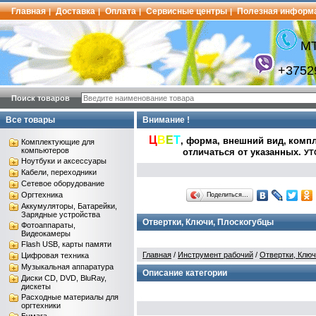
Главная
Доставка
Оплата
Сервисные центры
Полезная информ
|
|
|
|
МТ
+3752
Поиск товаров
Все товары
Внимание !
Ц
В
Е
Т
, форма, внешний вид,
компл
Комплектующие для
компьютеров
отличаться от указанных
.
УТ
Ноутбуки и аксессуары
Кабели, переходники
Сетевое оборудование
Оргтехника
Поделиться…
Аккумуляторы, Батарейки,
Зарядные устройства
Отвертки, Ключи, Плоскогубцы
Фотоаппараты,
Видеокамеры
Flash USB, карты памяти
Главная
/
Инструмент рабочий
/
Отвертки, Ключ
Цифровая техника
Музыкальная аппаратура
Описание категории
Диски CD, DVD, BluRay,
дискеты
Расходные материалы для
оргтехники