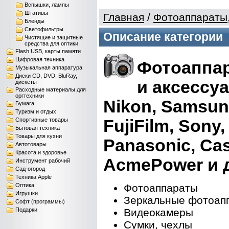
Вспышки, лампы
Штативы
Главная
/
Фотоаппараты
Бленды
Светофильтры
Описание категории
Чистящие и защитные
средства для оптики
Flash USB, карты памяти
Цифровая техника
Фотоаппа
Музыкальная аппаратура
Диски CD, DVD, BluRay,
и аксессу
дискеты
Расходные материалы для
оргтехники
Nikon, Samsun
Бумага
Туризм и отдых
FujiFilm, Sony
Спортивные товары
Бытовая техника
Товары для кухни
Panasonic, Cas
Автотовары
Красота и здоровье
AcmePower и д
Инструмент рабочий
Сад-огород
Техника Apple
Оптика
Фотоаппараты
Игрушки
Зеркальные фотоап
Софт (программы)
Подарки
Видеокамеры
Сумки, чехлы