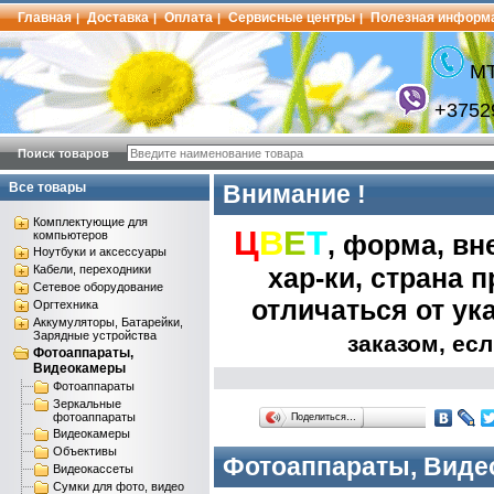
Главная
Доставка
Оплата
Сервисные центры
Полезная информ
|
|
|
|
МТ
+3752
Поиск товаров
Все товары
Внимание !
Комплектующие для
Ц
В
Е
Т
компьютеров
, форма, вн
Ноутбуки и аксессуары
Кабели, переходники
хар-ки, страна пр
Сетевое оборудование
отличаться от ук
Оргтехника
Аккумуляторы, Батарейки,
Зарядные устройства
заказом, есл
Фотоаппараты,
Видеокамеры
Фотоаппараты
Зеркальные
фотоаппараты
Поделиться…
Видеокамеры
Объективы
Фотоаппараты, Вид
Видеокассеты
Сумки для фото, видео